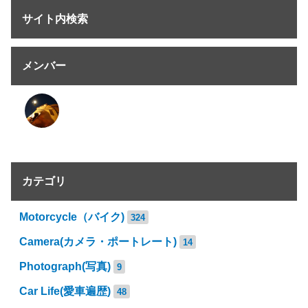
サイト内検索
メンバー
カテゴリ
Motorcycle（バイク)
324
Camera(カメラ・ポートレート)
14
Photograph(写真)
9
Car Life(愛車遍歴)
48