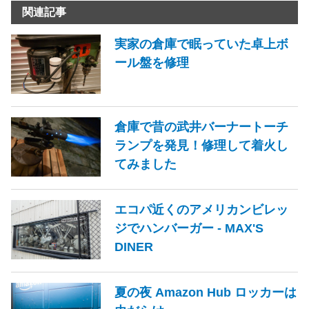
関連記事
実家の倉庫で眠っていた卓上ボ
ール盤を修理
倉庫で昔の武井バーナートーチ
ランプを発見！修理して着火し
てみました
エコパ近くのアメリカンビレッ
ジでハンバーガー - MAX'S
DINER
夏の夜 Amazon Hub ロッカーは