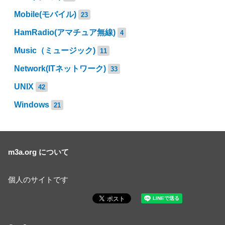
Mobile(モバイル)
23
HamRadio(アマチュア無線)
4
Music（ミュージック)
11
Network(ITネットワーク)
33
UNIX
42
Windows
21
m3a.org について
個人のサイトです