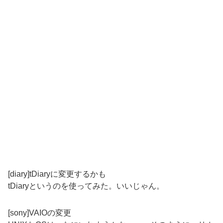
[diary]tDiaryに変更するかも
tDiaryというのを使ってみた。いいじゃん。
[sony]VAIOの変更