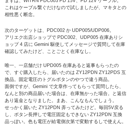
まずは、WITRN PDC003 PD 15V、PD 12V ケーブル。
これはケーブル繋ぐだけなので試しましたが、マキタとの
相性悪く断念。
次のターゲットは、PDC002 か UDP005/UDP006。
アリエク出店ショップで PDC002、UDP005 在庫ありシ
ョップ 4 店に Gemini 駆使してメッセージで質問して在庫
確認してみたけど、ことごとく在庫なし。
唯一、一店舗だけ UPD005 在庫あると返事もらったの
で、すぐ購入したら、届いたのは ZY12PDN ZY12PDS 互
換品。固定電圧のトグルボタンのやつで違う商品。
面倒ですが、Gemini で文章作ってもらって質問したら、
なんと別の商品届いた場合は、在庫無かった場合。と返信
あり返金となりました。まあ、こんなもんでしょう。
せっかく届いた ZY12PDN 弄ってみたけど。毎回5V戻る
し、ボタン長押しで電圧固定もできない ZY12PDN 互換
品っぽい。色も電圧が給電側次第で変動するしで使えん。