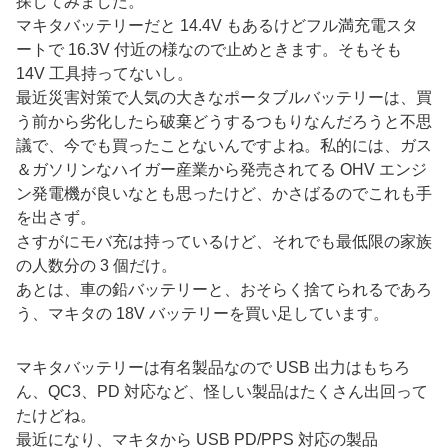
探してみました。
マキタバッテリーだと 14.4V もあるけどフル満充電スタ
ートで 16.3V 付近の様なので止めときます。そもそも
14V 工具持ってないし。
最近災害対策で人気の大きなポータブルバッテリーは、買
う前から劣化したら破棄どうするつもりなんだろうと不思
議で、今でも買ったことないんですよね。私的には、ガス
＆ガソリンなハイガー産業から発売されてる OHV エンジ
ン発電機が良いなとも思ったけど、かさばるのでこれも手
を出さず。
さすがにモバ充は持っているけど、それでも最低限の家族
の人数分の 3 個だけ。
あとは、車の鉛バッテリーと、おそらく捨てられるであろ
う、マキタの 18V バッテリーを買い足しています。
マキタバッテリーは有名製品なので USB 出力はもちろ
ん、QC3、PD 対応など、怪しい製品はたくさん出回って
たけどね。
最近になり、マキタから USB PD/PPS 対応の製品