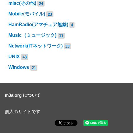
misc(その他)
24
Mobile(モバイル)
23
HamRadio(アマチュア無線)
4
Music（ミュージック)
11
Network(ITネットワーク)
33
UNIX
43
Windows
21
m3a.org について
個人のサイトです