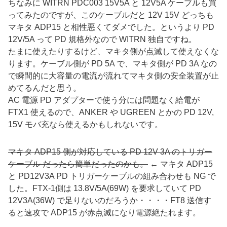
ちなみに WITRN PDC003 15V5A と 12V5A ケーブルも買
ってみたのですが、このケーブルだと 12V 15V どっちも
マキタ ADP15 と相性悪くてダメでした。というより PD
12V/5A って PD 規格外なので WITRN 独自ですね。
たまに使えたりするけど、マキタ側が点滅して使えなくな
ります。ケーブル側が PD 5A で、マキタ側が PD 3A なの
で瞬間的に大容量の電流が流れてマキタ側の安全装置が止
めてるんだと思う。
AC 電源 PD アダプターで使う分には問題なく給電が
FTX1 使えるので、ANKER や UGREEN とかの PD 12V,
15V モバ充なら使えるかもしれないです。
マキタ ADP15 側が対応している PD 12V 3A のトリガー
ケーブル だったら簡単だったのかも。
← マキタ ADP15
と PD12V3A PD トリガーケーブルの組み合わせも NG で
した。FTX-1側は 13.8V/5A(69W) を要求していて PD
12V3A(36W) で足りないのだろうか・・・・FT8 送信す
ると速攻で ADP15 が赤点滅になり電源絶たれます。