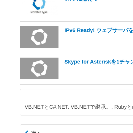
IPv6 Ready! ウェブサー
Skype for Asterisk
VB.NETとC#.NET, VB.NETで継承。, Rubyとmo