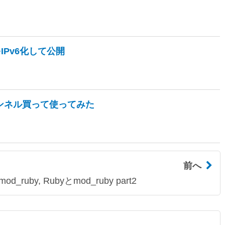
バをIPv6化して公開
を1チャンネル買って使ってみた
前へ
d_ruby, Rubyとmod_ruby part2