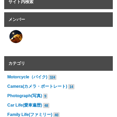
サイト内検索
メンバー
カテゴリ
Motorcycle（バイク)
324
Camera(カメラ・ポートレート)
14
Photograph(写真)
9
Car Life(愛車遍歴)
48
Family Life(ファミリー)
40