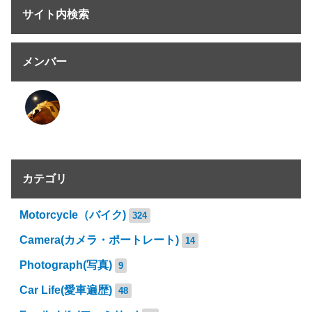
サイト内検索
メンバー
カテゴリ
Motorcycle（バイク)
324
Camera(カメラ・ポートレート)
14
Photograph(写真)
9
Car Life(愛車遍歴)
48