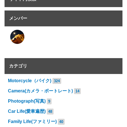
メンバー
カテゴリ
Motorcycle（バイク)
324
Camera(カメラ・ポートレート)
14
Photograph(写真)
9
Car Life(愛車遍歴)
48
Family Life(ファミリー)
40